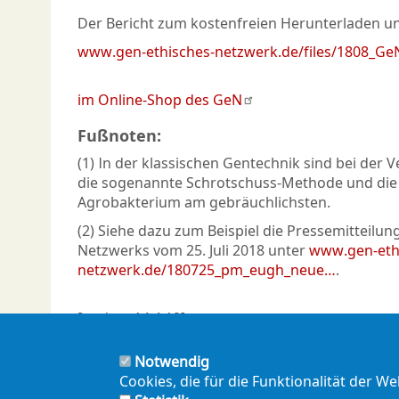
Der Bericht zum kostenfreien Herunterladen u
www.gen-ethisches-netzwerk.de/files/1808_Ge
im Online-Shop des GeN
Fußnoten:
(1) In der klassischen Gentechnik sind bei der
die sogenannte Schrotschuss-Methode und die
Agrobakterium am gebräuchlichsten.
(2) Siehe dazu zum Beispiel die Pressemitteilu
Netzwerks vom 25. Juli 2018 unter
www.gen-eth
netzwerk.de/180725_pm_eugh_neue…
.
[update 14.4.19]
Notwendig
Cookies, die für die Funktionalität der W