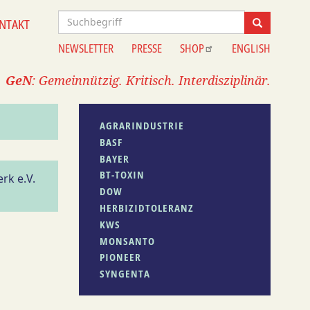
Suche
NTAKT
Suche
NEWSLETTER
PRESSE
SHOP
ENGLISH
Information
GeN
: Gemeinnützig. Kritisch. Interdisziplinär.
AGRARINDUSTRIE
BASF
BAYER
BT-TOXIN
rk e.V.
DOW
HERBIZIDTOLERANZ
KWS
MONSANTO
PIONEER
SYNGENTA