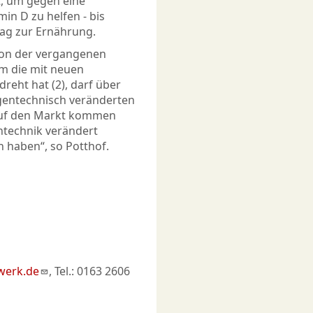
t, um gegen eine
n D zu helfen - bis
trag zur Ernährung.
sion der vergangenen
m die mit neuen
reht hat (2), darf über
 gentechnisch veränderten
 auf den Markt kommen
ntechnik verändert
n haben“, so Potthof.
werk.de
, Tel.: 0163 2606