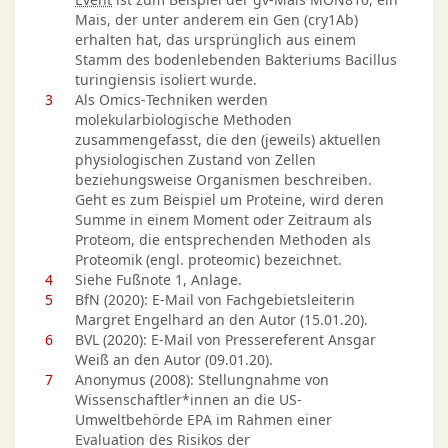
Mais, der unter anderem ein Gen (cry1Ab)
erhalten hat, das ursprünglich aus einem
Stamm des bodenlebenden Bakteriums Bacillus
turingiensis isoliert wurde.
3
Als Omics-Techniken werden
molekularbiologische Methoden
zusammengefasst, die den (jeweils) aktuellen
physiologischen Zustand von Zellen
beziehungsweise Organismen beschreiben.
Geht es zum Beispiel um Proteine, wird deren
Summe in einem Moment oder Zeitraum als
Proteom, die entsprechenden Methoden als
Proteomik (engl. proteomic) bezeichnet.
4
Siehe Fußnote 1, Anlage.
5
BfN (2020): E-Mail von Fachgebietsleiterin
Margret Engelhard an den Autor (15.01.20).
6
BVL (2020): E-Mail von Pressereferent Ansgar
Weiß an den Autor (09.01.20).
7
Anonymus (2008): Stellungnahme von
Wissenschaftler*innen an die US-
Umweltbehörde EPA im Rahmen einer
Evaluation des Risikos der