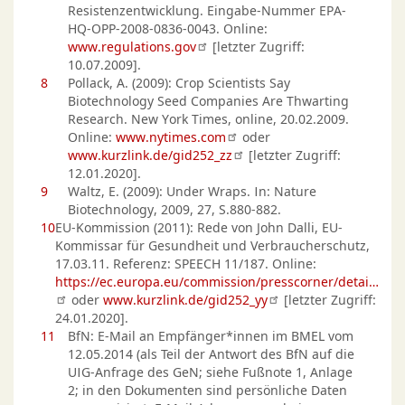
Resistenzentwicklung. Eingabe-Nummer EPA-
HQ-OPP-2008-0836-0043. Online:
www.regulations.gov
[letzter Zugriff:
10.07.2009].
8
Pollack, A. (2009): Crop Scientists Say
Biotechnology Seed Companies Are Thwarting
Research. New York Times, online, 20.02.2009.
Online:
www.nytimes.com
oder
www.kurzlink.de/gid252_zz
[letzter Zugriff:
12.01.2020].
9
Waltz, E. (2009): Under Wraps. In: Nature
Biotechnology, 2009, 27, S.880-882.
10
EU-Kommission (2011): Rede von John Dalli, EU-
Kommissar für Gesundheit und Verbraucherschutz,
17.03.11. Referenz: SPEECH 11/187. Online:
https://ec.europa.eu/commission/presscorner/detai…
oder
www.kurzlink.de/gid252_yy
[letzter Zugriff:
24.01.2020].
11
BfN: E-Mail an Empfänger*innen im BMEL vom
12.05.2014 (als Teil der Antwort des BfN auf die
UIG-Anfrage des GeN; siehe Fußnote 1, Anlage
2; in den Dokumenten sind persönliche Daten