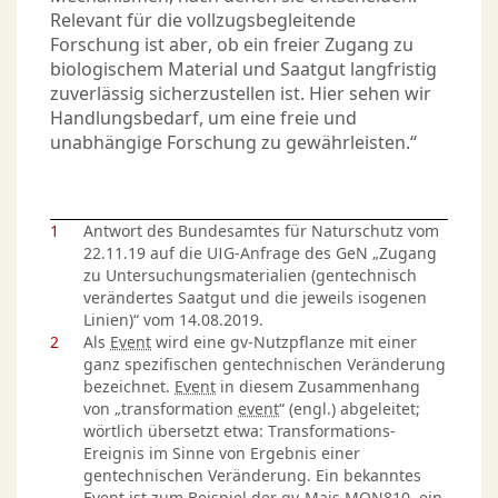
Relevant für die vollzugsbegleitende
Forschung ist aber, ob ein freier Zugang zu
biologischem Material und Saatgut langfristig
zuverlässig sicherzustellen ist. Hier sehen wir
Handlungsbedarf, um eine freie und
unabhängige Forschung zu gewährleisten.“
1
Antwort des Bundesamtes für Naturschutz vom
22.11.19 auf die UIG-Anfrage des GeN „Zugang
zu Untersuchungsmaterialien (gentechnisch
verändertes Saatgut und die jeweils isogenen
Linien)“ vom 14.08.2019.
2
Als
Event
wird eine gv-Nutzpflanze mit einer
ganz spezifischen gentechnischen Veränderung
bezeichnet.
Event
in diesem Zusammenhang
von „transformation
event
“ (engl.) abgeleitet;
wörtlich übersetzt etwa: Transformations-
Ereignis im Sinne von Ergebnis einer
gentechnischen Veränderung. Ein bekanntes
Event
ist zum Beispiel der gv-Mais MON810, ein