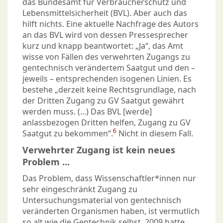
das Bundesamt für Verbraucherschutz und
Lebensmittelsicherheit (BVL). Aber auch das
hilft nichts. Eine aktuelle Nachfrage des Autors
an das BVL wird von dessen Pressesprecher
kurz und knapp beantwortet: „Ja“, das Amt
wisse von Fällen des verwehrten Zugangs zu
gentechnisch verändertem Saatgut und den –
jeweils – entsprechenden isogenen Linien. Es
bestehe „derzeit keine Rechtsgrundlage, nach
der Dritten Zugang zu GV Saatgut gewährt
werden muss. (...) Das BVL [werde]
anlassbezogen Dritten helfen, Zugang zu GV
6
Saatgut zu bekommen“.
Nicht in diesem Fall.
Verwehrter Zugang ist kein neues
Problem ...
Das Problem, dass Wissenschaftler*innen nur
sehr eingeschränkt Zugang zu
Untersuchungsmaterial von gentechnisch
veränderten Organismen haben, ist vermutlich
so alt wie die Gentechnik selbst. 2009 hatte