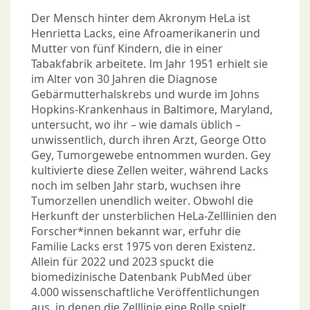
Der Mensch hinter dem Akronym HeLa ist
Henrietta Lacks, eine Afroamerikanerin und
Mutter von fünf Kindern, die in einer
Tabakfabrik arbeitete. Im Jahr 1951 erhielt sie
im Alter von 30 Jahren die Diagnose
Gebärmutterhalskrebs und wurde im Johns
Hopkins-Krankenhaus in Baltimore, Maryland,
untersucht, wo ihr – wie damals üblich –
unwissentlich, durch ihren Arzt, George Otto
Gey, Tumorgewebe entnommen wurden. Gey
kultivierte diese Zellen weiter, während Lacks
noch im selben Jahr starb, wuchsen ihre
Tumorzellen unendlich weiter. Obwohl die
Herkunft der unsterblichen HeLa-Zelllinien den
Forscher*innen bekannt war, erfuhr die
Familie Lacks erst 1975 von deren Existenz.
Allein für 2022 und 2023 spuckt die
biomedizinische Datenbank PubMed über
4.000 wissenschaftliche Veröffentlichungen
aus, in denen die Zelllinie eine Rolle spielt.