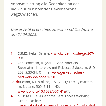
Anonymisierung alle Gedanken an das
Individuum hinter der Gewebeprobe
wegzuwischen.
Dieser Artikel erschien zuerst in nd.DieWoche
am 21.09.2023.
1
DSMZ, HeLa, Online:
www.kurzelinks.de/gid267-
ia
.
2
von Schwerin, A. (2010): Mediziner als
Biopiraten. Interview mit Rebecca Skloot. In: GID
203, S.33-34. Online:
www.gen-ethisches-
netzwerk.de/node/1898
.
3a
3b
Hudson, K.L./Collins, F.S. (2021): Family matters.
In: Nature, 500, S.141-142.
www.doi.org/10.1038/500141a
.
4
NIH: ACD HeLa Genome Data Access Working
Group. Online:
www.acd.od.nih.gov/working-groups/hlgda.html