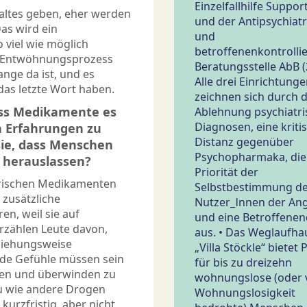
Einzelfallhilfe Suppor
haltes geben, eher werden
und der Antipsychiat
as wird ein
und
o viel wie möglich
betroffenenkontrolli
en Entwöhnungsprozess
Beratungsstelle AbB (
nge da ist, und es
Alle drei Einrichtung
 das letzte Wort haben.
zeichnen sich durch d
ass Medikamente es
Ablehnung psychiatri
Diagnosen, eine kriti
n Erfahrungen zu
Distanz gegenüber
sie, dass Menschen
Psychopharmaka, die
 herauslassen?
Priorität der
trischen Medikamenten
Selbstbestimmung d
 zusätzliche
Nutzer_Innen der An
en, weil sie auf
und eine Betroffene
rzählen Leute davon,
aus. • Das Weglaufha
ziehungsweise
„Villa Stöckle“ bietet 
ade Gefühle müssen sein
für bis zu dreizehn
ten und überwinden zu
wohnungslose (oder 
u wie andere Drogen
Wohnungslosigkeit
kurzfristig, aber nicht