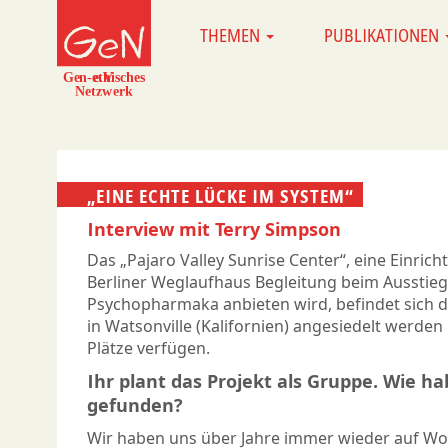
Direkt
THEMEN
PUBLIKATIONEN
MAIN
zum
NAVIGATION
Inhalt
„EINE ECHTE LÜCKE IM SYSTEM“
Interview mit Terry Simpson
Das „Pajaro Valley Sunrise Center“, eine Einric
Berliner Weglaufhaus Begleitung beim Ausstieg
Psychopharmaka anbieten wird, befindet sich de
in Watsonville (Kalifornien) angesiedelt werde
Plätze verfügen.
Ihr plant das Projekt als Gruppe. Wie ha
gefunden?
Wir haben uns über Jahre immer wieder auf W