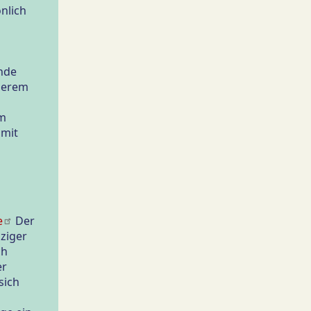
nlich
nde
derem
m
 mit
e
Der
ziger
ch
er
sich