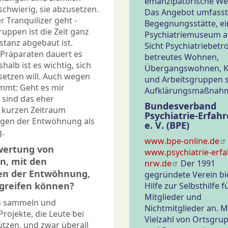
emanzipatorische We
schwierig, sie abzusetzen.
Das Angebot umfasst
 Tranquilizer geht -
Begegnungsstätte, ei
uppen ist die Zeit ganz
Psychiatriemuseum a
bstanz abgebaut ist.
Sicht Psychiatriebetr
 Präparaten dauert es
betreutes Wohnen,
alb ist es wichtig, sich
Übergangswohnen, K
setzen will. Auch wegen
und Arbeitsgruppen 
mmt: Geht es mir
Aufklärungsmaßnah
 sind das eher
Bundesverband
 kurzen Zeitraum
Psychiatrie-Erfah
ungen der Entwöhnung als
e. V. (BPE)
g.
www.bpe-online.de
swertung von
www.psychiatrie-erfa
n, mit den
nrw.de
Der 1991
en der Entwöhnung,
gegründete Verein bi
kgreifen können?
Hilfe zur Selbsthilfe f
Mitglieder und
ch sammeln und
Nichtmitglieder an. M
rojekte, die Leute bei
Vielzahl von Ortsgru
zen, und zwar überall