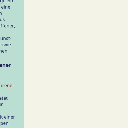
ge ein.
 eine
n
us
offener,
unst-
sowie
men.
rener
hrene-
etet
ür
it einer
ppen