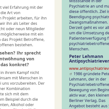
Missstände in der
Psychiatrie an und m
t viel Erfahrung mit der
diese öffentlich. Ziel i
die Art von
Beendigung psychiatr
 Projekt arbeiten, für ihn
Zwangsmaßnahmen.
ir ihn als Leiter des
Derzeit geht es vor a
cht oder neun Mitglieder
um die Umsetzung d
- möglicherweise mit ein
Patientenverfügung f
das Projekt Betroffene,
psychiatriebetroffen
roffenen bestehen.
Menschen.
ssehen? Ihr sprecht
Peter Lehmann
 Entwöhnung von
Antipsychiatrieve
 das konkret?
www.antipsychiatriev
 in ihrem Kampf nicht
1986 gründete Pet
meinsam mit Menschen in
Lehmann, der in der
i uns vorzubereiten. Der
Psychiatriebetroffen
iner Kombination
Bewegung von Begin
ute sich mit dem
aktiv war, den kleine
m Beispiel durch die
Berliner Verlag. Das
ten, Alkohol oder
Angebot besteht aus 