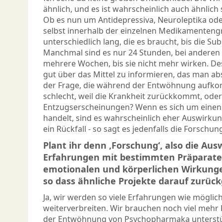
ähnlich, und es ist wahrscheinlich auch ähnlich 
Ob es nun um Antidepressiva, Neuroleptika oder
selbst innerhalb der einzelnen Medikamentengr
unterschiedlich lang, die es braucht, bis die Su
Manchmal sind es nur 24 Stunden, bei anderen
mehrere Wochen, bis sie nicht mehr wirken. Desh
gut über das Mittel zu informieren, das man ab
der Frage, die während der Entwöhnung aufko
schlecht, weil die Krankheit zurückkommt, oder
Entzugserscheinungen? Wenn es sich um einen
handelt, sind es wahrscheinlich eher Auswirk
ein Rückfall - so sagt es jedenfalls die Forschun
Plant ihr denn ‚Forschung‘, also die Au
Erfahrungen mit bestimmten Präparate
emotionalen und körperlichen Wirkung
so dass ähnliche Projekte darauf zurüc
Ja, wir werden so viele Erfahrungen wie mögli
weiterverbreiten. Wir brauchen noch viel mehr P
der Entwöhnung von Psychopharmaka unterstüt