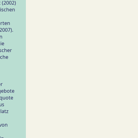
t (2002)
rischen
erten
2007).
en
ie
scher
sche
er
gebote
nquote
us
Platz
von