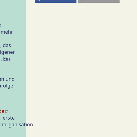
k
t mehr
, das
igener
. Ein
en und
nfolge
de
, erste
enorganisation