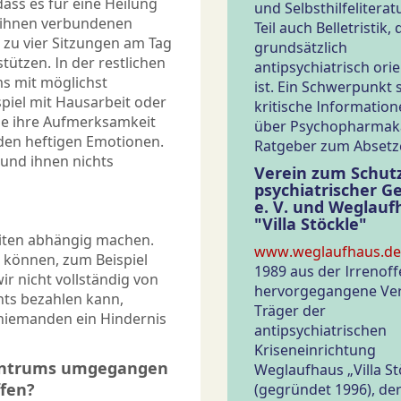
ass es für eine Heilung
und Selbsthilfeliterat
it ihnen verbundenen
Teil auch Belletristik, 
 zu vier Sitzungen am Tag
grundsätzlich
tützen. In der restlichen
antipsychiatrisch orie
ms mit möglichst
ist. Ein Schwerpunkt 
piel mit Hausarbeit oder
kritische Informatio
ie ihre Aufmerksamkeit
über Psychopharmak
en heftigen Emotionen.
Ratgeber zum Absetz
d und ihnen nichts
Verein zum Schutz
psychiatrischer G
e. V. und Weglauf
"Villa Stöckle"
eiten abhängig machen.
www.weglaufhaus.de
n können, zum Beispiel
1989 aus der Irrenoff
ir nicht vollständig von
hervorgegangene Vere
ts bezahlen kann,
Träger der
 niemanden ein Hindernis
antipsychiatrischen
Kriseneinrichtung
Zentrums umgegangen
Weglaufhaus „Villa St
ffen?
(gegründet 1996), de