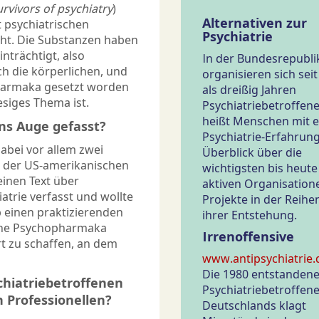
urvivors of psychiatry
)
Alternativen zur
 psychiatrischen
Psychiatrie
ht. Die Substanzen haben
nträchtigt, also
In der Bundesrepubli
h die körperlichen, und
organisieren sich sei
harmaka gesetzt worden
als dreißig Jahren
esiges Thema ist.
Psychiatriebetroffene
heißt Menschen mit e
ns Auge gefasst?
Psychiatrie-Erfahrung
abei vor allem zwei
Überblick über die
n der US-amerikanischen
wichtigsten bis heute
 einen Text über
aktiven Organisation
atrie verfasst und wollte
Projekte in der Reihe
b einen praktizierenden
ihrer Entstehung.
keine Psychopharmaka
Irrenoffensive
rt zu schaffen, an dem
www.antipsychiatrie.
Die 1980 entstandene
chiatriebetroffenen
Psychiatriebetroffen
n Professionellen?
Deutschlands klagt