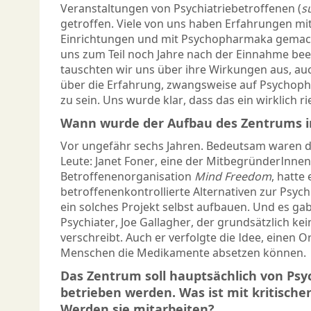
Veranstaltungen von Psychiatriebetroffenen (
s
getroffen. Viele von uns haben Erfahrungen mit
Einrichtungen und mit Psychopharmaka gemac
uns zum Teil noch Jahre nach der Einnahme beei
tauschten wir uns über ihre Wirkungen aus, auc
über die Erfahrung, zwangsweise auf Psychop
zu sein. Uns wurde klar, dass das ein wirklich ri
Wann wurde der Aufbau des Zentrums i
Vor ungefähr sechs Jahren. Bedeutsam waren d
Leute: Janet Foner, eine der MitbegründerInne
Betroffenenorganisation
Mind Freedom
, hatte
betroffenenkontrollierte Alternativen zur Psychi
ein solches Projekt selbst aufbauen. Und es ga
Psychiater, Joe Gallagher, der grundsätzlich 
verschreibt. Auch er verfolgte die Idee, einen O
Menschen die Medikamente absetzen können.
Das Zentrum soll hauptsächlich von Psy
betrieben werden. Was ist mit kritische
Werden sie mitarbeiten?