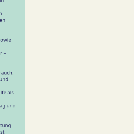
in
m
ten
sowie
r –
auch.
 und
lfe als
tag und
htung
st