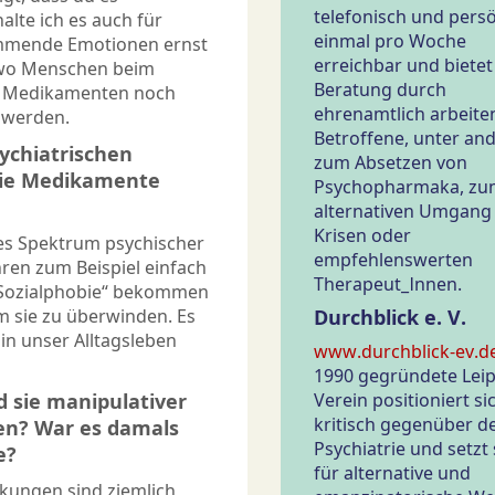
telefonisch und persö
alte ich es auch für
einmal pro Woche
mmende Emotionen ernst
erreichbar und bietet
, wo Menschen beim
Beratung durch
it Medikamenten noch
ehrenamtlich arbeite
 werden.
Betroffene, unter an
ychiatrischen
zum Absetzen von
 die Medikamente
Psychopharmaka, zu
alternativen Umgang
Krisen oder
res Spektrum psychischer
empfehlenswerten
ren zum Beispiel einfach
Therapeut_Innen.
e „Sozialphobie“ bekommen
 sie zu überwinden. Es
Durchblick e. V.
in unser Alltagsleben
www.durchblick-ev.d
1990 gegründete Leip
 sie manipulativer
Verein positioniert si
kritisch gegenüber d
ren? War es damals
Psychiatrie und setzt 
e?
für alternative und
rkungen sind ziemlich