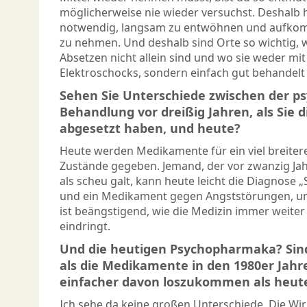
möglicherweise nie wieder versuchst. Deshalb h
notwendig, langsam zu entwöhnen und aufko
zu nehmen. Und deshalb sind Orte so wichtig
Absetzen nicht allein sind und wo sie weder m
Elektroschocks, sondern einfach gut behandelt
Sehen Sie Unterschiede zwischen der ps
Behandlung vor dreißig Jahren, als Sie
abgesetzt haben, und heute?
Heute werden Medikamente für ein viel breite
Zustände gegeben. Jemand, der vor zwanzig Jah
als scheu galt, kann heute leicht die Diagnos
und ein Medikament gegen Angststörungen, um
ist beängstigend, wie die Medizin immer weiter 
eindringt.
Und die heutigen Psychopharmaka? Sind
als die Medikamente in den 1980er Jah
einfacher davon loszukommen als heut
Ich sehe da keine großen Unterschiede. Die Wi