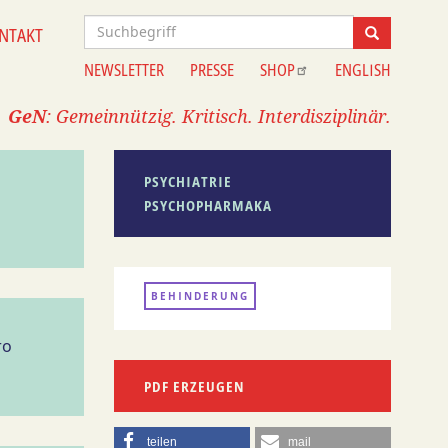
Suche
NTAKT
Suche
NEWSLETTER
PRESSE
SHOP
ENGLISH
Information
GeN
: Gemeinnützig. Kritisch. Interdisziplinär.
PSYCHIATRIE
PSYCHOPHARMAKA
BEHINDERUNG
ro
PDF ERZEUGEN
teilen
mail