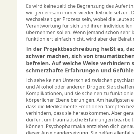
Es wird keine zeitliche Begrenzung des Aufent
wir gemeinsam immer wieder Teilziele setzen. D
wechselseitiger Prozess sein, wobei die Leute s
Verantwortung für sich und ihren individuell
übernehmen sollen. Wenn jemand schon sehr la
funktioniert einfach nicht, wird aber der Beirat
In der Projektbeschreibung heißt es, d
schwer machen, sich von traumatische
befreien. Auf welche Weise verhindern 
schmerzhafte Erfahrungen und Gefühle
Ich sehe keinen Unterschied zwischen psychia
und Alkohol oder anderen Drogen: Sie schaffen
Komplikationen, und sie scheinen zu funktionier
körperlicher Ebene beruhigen. Am häufigsten e
dass die Medikamente Emotionen dämpfen be
verhindern, dass sie herauskommen. Aber ger
dürfen, um traumatische Erfahrungen bearbei
können. Psychopharmaka entziehen dich gena
dieser Auseinandersetzung. Sie helfen allenfalls 