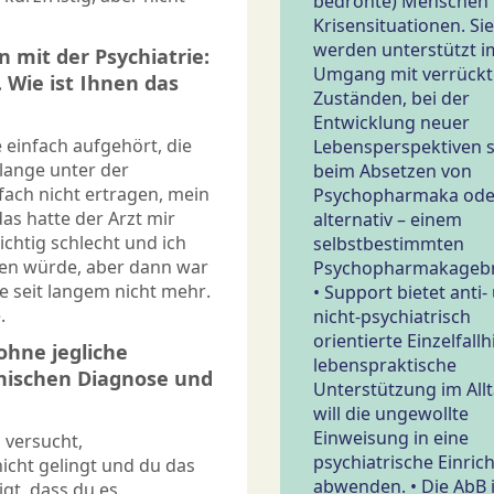
bedrohte) Menschen 
Krisensituationen. Sie
werden unterstützt i
 mit der Psychiatrie:
Umgang mit verrück
 Wie ist Ihnen das
Zuständen, bei der
Entwicklung neuer
 einfach aufgehört, die
Lebensperspektiven 
lange unter der
beim Absetzen von
fach nicht ertragen, mein
Psychopharmaka ode
as hatte der Arzt mir
alternativ – einem
ichtig schlecht und ich
selbstbestimmten
hen würde, aber dann war
Psychopharmakagebr
ie seit langem nicht mehr.
• Support bietet anti-
.
nicht-psychiatrisch
orientierte Einzelfallhi
 ohne jegliche
lebenspraktische
inischen Diagnose und
Unterstützung im All
will die ungewollte
Einweisung in eine
 versucht,
psychiatrische Einric
icht gelingt und du das
abwenden. • Die AbB i
gt, dass du es