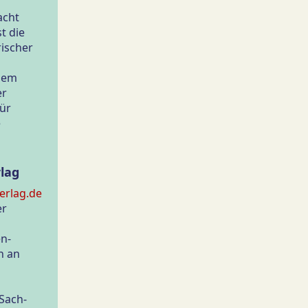
acht
st die
ischer
llem
er
ür
e
rlag
erlag.de
er
en-
n an
n
Sach-