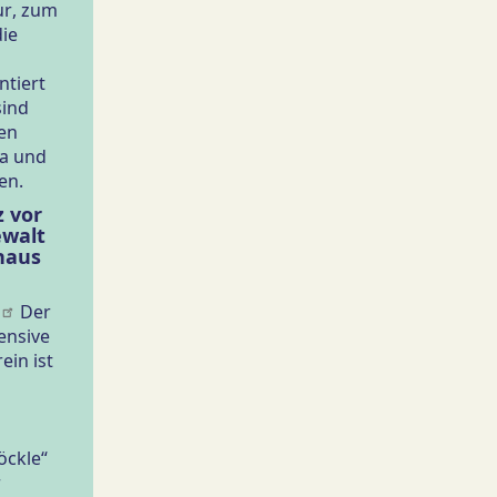
ur, zum
die
ntiert
sind
nen
a und
en.
 vor
ewalt
haus
Der
ensive
in ist
öckle“
r