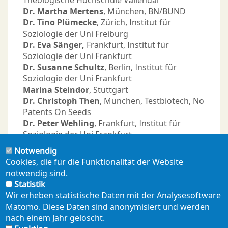
Theologische Hochschule Vallendar
Dr. Martha Mertens
, München, BN/BUND
Dr. Tino Plümecke
, Zürich, Institut für
Soziologie der Uni Freiburg
Dr. Eva Sänger,
Frankfurt, Institut für
Soziologie der Uni Frankfurt
Dr. Susanne Schultz
, Berlin, Institut für
Soziologie der Uni Frankfurt
Marina Steindor
, Stuttgart
Dr. Christoph Then
, München, Testbiotech, No
Patents On Seeds
Dr. Peter Wehling
, Frankfurt, Institut für
Soziologie der Uni Frankfurt
Christine v. Weizsäcker
, Ecoropa
Notwendig
Cookies, die für die Funktionalität der Website
Der Beirat berät den Verein in Bezug auf seine
notwendig sind.
inhaltliche, insbesondere publizistische und
Statistik
wissenschaftliche Arbeit. Die Mitglieder des
Wir erheben statistische Daten mit der Analysesoftware
Beirats werden von der
Matomo. Diese Daten sind anonymisiert und werden
Mitgliederversammlung des GeN gewählt.
nach einem Jahr gelöscht.