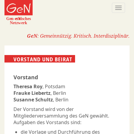
Direkt
Naviga
zum
aktivi
Inhalt
GeN
: Gemeinnützig. Kritisch. Interdisziplinär.
VORSTAND UND BEIRAT
Vorstand
Text
Theresa Roy
, Potsdam
Frauke Liebertz
, Berlin
Susanne Schultz
, Berlin
Der Vorstand wird von der
Mitgliederversammlung des GeN gewählt.
Aufgaben des Vorstands sind:
die Vorlage und Durchführung des