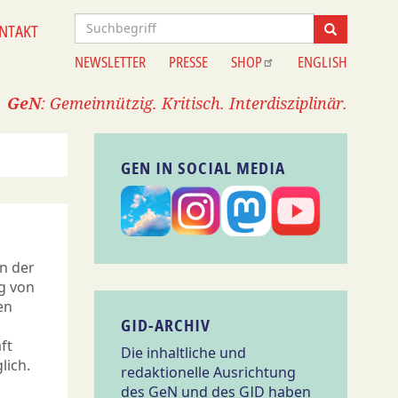
Suche
NTAKT
Suche
NEWSLETTER
PRESSE
SHOP
ENGLISH
Information
GeN
: Gemeinnützig. Kritisch. Interdisziplinär.
GEN IN SOCIAL MEDIA
n der
g von
en
GID-ARCHIV
ft
Die inhaltliche und
lich.
redaktionelle Ausrichtung
des GeN und des GID haben