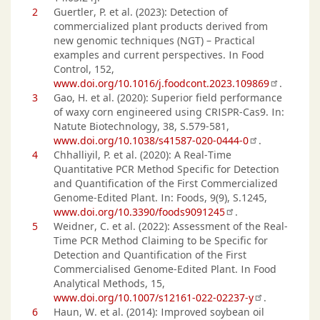
2
Guertler, P. et al. (2023): Detection of
commercialized plant products derived from
new genomic techniques (NGT) – Practical
examples and current perspectives. In Food
Control, 152,
www.doi.org/10.1016/j.foodcont.2023.109869
.
3
Gao, H. et al. (2020): Superior field performance
of waxy corn engineered using CRISPR-Cas9. In:
Natute Biotechnology, 38, S.579-581,
www.doi.org/10.1038/s41587-020-0444-0
.
4
Chhalliyil, P. et al. (2020): A Real-Time
Quantitative PCR Method Specific for Detection
and Quantification of the First Commercialized
Genome-Edited Plant. In: Foods, 9(9), S.1245,
www.doi.org/10.3390/foods9091245
.
5
Weidner, C. et al. (2022): Assessment of the Real-
Time PCR Method Claiming to be Specific for
Detection and Quantification of the First
Commercialised Genome-Edited Plant. In Food
Analytical Methods, 15,
www.doi.org/10.1007/s12161-022-02237-y
.
6
Haun, W. et al. (2014): Improved soybean oil