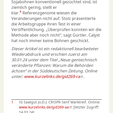
Sojabohnen konventionell gezüchtet sind, ist
ziemlich gering, stellt er
6
klar.
Referenzgenome wiesen die
Veränderungen nicht auf. Stolz präsentierte
die Arbeitsgruppe ihren Test in einer
Veröffentlichung. „Überprüfen konnten wir die
Methode aber noch nicht“, sagt Gürtler. Calyxt
hat noch immer keine Bohnen geschickt.
Dieser Artikel ist ein redaktionell bearbeiteter
Wiederabdruck und erschien zuerst am
30.01.24 unter dem Titel „Neue gentechnisch
veränderte Pflanzen: Warum die Behörden
ächzen“ in der Süddeutschen Zeitung. Online
unter:
www.kurzelinks.de/gid269-ra
.
1
IG Saatgut (o.D.): CRISPR-Senf Marktreif. Online:
www.kurzelinks.de/gid269-aa
[letzter Zugriff:
14.03.24].