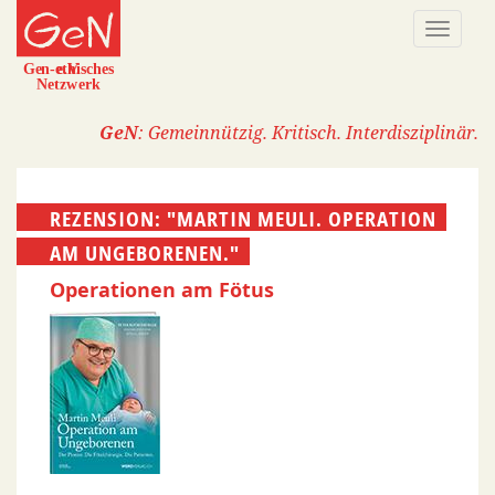
Direkt
Naviga
zum
aktivi
Inhalt
GeN
: Gemeinnützig. Kritisch. Interdisziplinär.
REZENSION: "MARTIN MEULI. OPERATION
AM UNGEBORENEN."
Operationen am Fötus