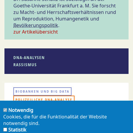
Goethe-Universität Frankfurt a. M. Sie forscht
zu Macht- und Herrschaftsverhältnissen rund
um Reproduktion, Humangenetik und
Bevölkerungspolitik
.
zur Artikelübersicht
DNA-ANALYSEN
RASSISMUS
BIOBANKEN UND BIG DATA
POLIZEILICHE DNA-ANALYSE
Notwendig
Cookies, die für die Funktionalität der Website
notwendig sind.
PDF ERZEUGEN
Statistik