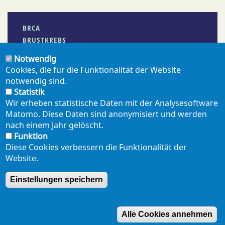
BRCA
BRUSTKREBS
Notwendig
Cookies, die für die Funktionalität der Website
notwendig sind.
PDF ERZEUGEN
Statistik
Wir erheben statistische Daten mit der Analysesoftware
Matomo. Diese Daten sind anonymisiert und werden
teilen
mail
nach einem Jahr gelöscht.
Funktion
Diese Cookies verbessern die Funktionalität der
Website.
NEWSLETTER
PRESSE
SHOP
ENGLISH
Einstellungen speichern
Footer
mobil
DATENSCHUTZERKLÄRUNG
SEITENÜBERSICHT
Alle Cookies annehmen