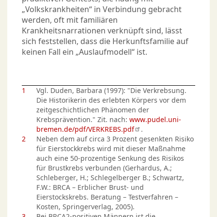
„Volkskrankheiten“ in Verbindung gebracht
werden, oft mit familiären
Krankheitsnarrationen verknüpft sind, lässt
sich feststellen, dass die Herkunftsfamilie auf
keinen Fall ein „Auslaufmodell“ ist.
1
Vgl. Duden, Barbara (1997): "Die Verkrebsung.
Die Historikerin des erlebten Körpers vor dem
zeitgeschichtlichen Phänomen der
Krebsprävention." Zit. nach:
www.pudel.uni-
bremen.de/pdf/VERKREBS.pdf
.
2
Neben dem auf circa 3 Prozent gesenkten Risiko
für Eierstockkrebs wird mit dieser Maßnahme
auch eine 50-prozentige Senkung des Risikos
für Brustkrebs verbunden (Gerhardus, A.;
Schleberger, H.; Schlegelberger B.; Schwartz,
F.W.: BRCA – Erblicher Brust- und
Eierstockskrebs. Beratung – Testverfahren –
Kosten, Springerverlag, 2005).
3
Bei BRCA2-positiven Männern ist die