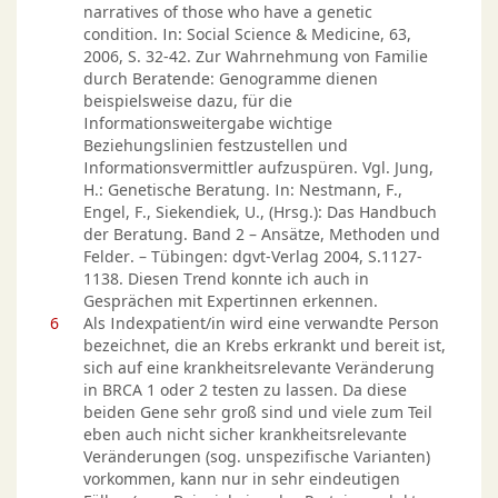
narratives of those who have a genetic
condition. In: Social Science & Medicine, 63,
2006, S. 32-42. Zur Wahrnehmung von Familie
durch Beratende: Genogramme dienen
beispielsweise dazu, für die
Informationsweitergabe wichtige
Beziehungslinien festzustellen und
Informationsvermittler aufzuspüren. Vgl. Jung,
H.: Genetische Beratung. In: Nestmann, F.,
Engel, F., Siekendiek, U., (Hrsg.): Das Handbuch
der Beratung. Band 2 – Ansätze, Methoden und
Felder. – Tübingen: dgvt-Verlag 2004, S.1127-
1138. Diesen Trend konnte ich auch in
Gesprächen mit Expertinnen erkennen.
6
Als Indexpatient/in wird eine verwandte Person
bezeichnet, die an Krebs erkrankt und bereit ist,
sich auf eine krankheitsrelevante Veränderung
in BRCA 1 oder 2 testen zu lassen. Da diese
beiden Gene sehr groß sind und viele zum Teil
eben auch nicht sicher krankheitsrelevante
Veränderungen (sog. unspezifische Varianten)
vorkommen, kann nur in sehr eindeutigen