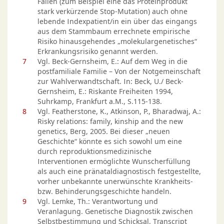
Fällen (zum Beispiel eine das Proteinprodukt
stark verkürzende Stop-Mutation) auch ohne
lebende Indexpatient/in ein über das eingangs
aus dem Stammbaum errechnete empirische
Risiko hinausgehendes „molekulargenetisches“
Erkrankungsrisiko genannt werden.
7
Vgl. Beck-Gernsheim, E.: Auf dem Weg in die
postfamiliale Familie – Von der Notgemeinschaft
zur Wahlverwandtschaft. In: Beck, U./ Beck-
Gernsheim, E.: Riskante Freiheiten 1994,
Suhrkamp, Frankfurt a.M., S.115-138.
8
Vgl. Featherstone, K., Atkinson, P., Bharadwaj, A.:
Risky relations: family, kinship and the new
genetics, Berg, 2005. Bei dieser „neuen
Geschichte“ könnte es sich sowohl um eine
durch reproduktionsmedizinische
Interventionen ermöglichte Wunscherfüllung
als auch eine pränataldiagnostisch festgestellte,
vorher unbekannte unerwünschte Krankheits-
bzw. Behinderungsgeschichte handeln.
9
Vgl. Lemke, Th.: Verantwortung und
Veranlagung. Genetische Diagnostik zwischen
Selbstbestimmung und Schicksal, Transcript