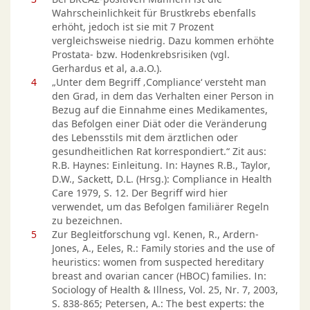
Wahrscheinlichkeit für Brustkrebs ebenfalls
erhöht, jedoch ist sie mit 7 Prozent
vergleichsweise niedrig. Dazu kommen erhöhte
Prostata- bzw. Hodenkrebsrisiken (vgl.
Gerhardus et al, a.a.O.).
4
„Unter dem Begriff ‚Compliance‘ versteht man
den Grad, in dem das Verhalten einer Person in
Bezug auf die Einnahme eines Medikamentes,
das Befolgen einer Diät oder die Veränderung
des Lebensstils mit dem ärztlichen oder
gesundheitlichen Rat korrespondiert.“ Zit aus:
R.B. Haynes: Einleitung. In: Haynes R.B., Taylor,
D.W., Sackett, D.L. (Hrsg.): Compliance in Health
Care 1979, S. 12. Der Begriff wird hier
verwendet, um das Befolgen familiärer Regeln
zu bezeichnen.
5
Zur Begleitforschung vgl. Kenen, R., Ardern-
Jones, A., Eeles, R.: Family stories and the use of
heuristics: women from suspected hereditary
breast and ovarian cancer (HBOC) families. In:
Sociology of Health & Illness, Vol. 25, Nr. 7, 2003,
S. 838-865; Petersen, A.: The best experts: the