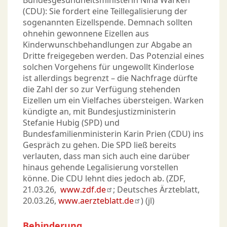
Bundesgesundheitsministerin Nina Warken
(CDU): Sie fordert eine Teillegalisierung der
sogenannten Eizellspende. Demnach sollten
ohnehin gewonnene Eizellen aus
Kinderwunschbehandlungen zur Abgabe an
Dritte freigegeben werden. Das Potenzial eines
solchen Vorgehens für ungewollt Kinderlose
ist allerdings begrenzt – die Nachfrage dürfte
die Zahl der so zur Verfügung stehenden
Eizellen um ein Vielfaches übersteigen. Warken
kündigte an, mit Bundesjustizministerin
Stefanie Hubig (SPD) und
Bundesfamilienministerin Karin Prien (CDU) ins
Gespräch zu gehen. Die SPD ließ bereits
verlauten, dass man sich auch eine darüber
hinaus gehende Legalisierung vorstellen
könne. Die CDU lehnt dies jedoch ab. (ZDF,
21.03.26,
www.zdf.de
; Deutsches Ärzteblatt,
20.03.26,
www.aerzteblatt.de
) (jl)
Behinderung