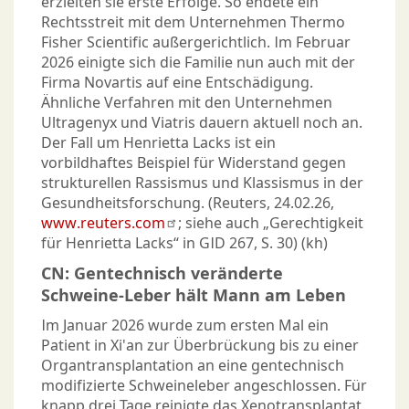
erzielten sie erste Erfolge. So endete ein
Rechtsstreit mit dem Unternehmen Thermo
Fisher Scientific außergerichtlich. Im Februar
2026 einigte sich die Familie nun auch mit der
Firma Novartis auf eine Entschädigung.
Ähnliche Verfahren mit den Unternehmen
Ultragenyx und Viatris dauern aktuell noch an.
Der Fall um Henrietta Lacks ist ein
vorbildhaftes Beispiel für Widerstand gegen
strukturellen Rassismus und Klassismus in der
Gesundheitsforschung. (Reuters, 24.02.26,
www.reuters.com
; siehe auch „Gerechtigkeit
für Henrietta Lacks“ in GID 267, S. 30) (kh)
CN: Gentechnisch veränderte
Schweine-Leber hält Mann am Leben
Im Januar 2026 wurde zum ersten Mal ein
Patient in Xi'an zur Überbrückung bis zu einer
Organtransplantation an eine gentechnisch
modifizierte Schweineleber angeschlossen. Für
knapp drei Tage reinigte das Xenotransplantat