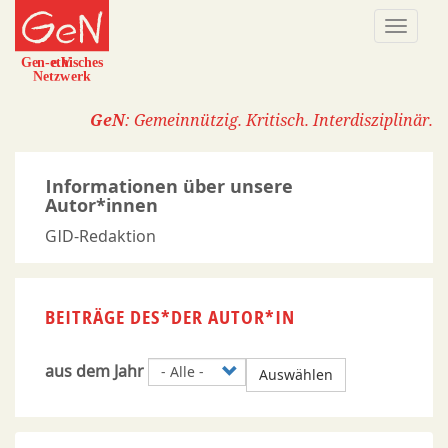
Direkt
Naviga
zum
aktivi
Inhalt
GeN
: Gemeinnützig. Kritisch. Interdisziplinär.
Informationen über unsere
Autor*innen
GID-Redaktion
BEITRÄGE DES*DER AUTOR*IN
aus dem Jahr
Auswählen