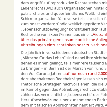
dem Angriff auf reproduktive Rechte stehen 
Lebensrecht (BVL) auch Organisationen hinter 
patriarchales und queerfeindliches Weltbild eint
Schirmorganisation für diverse teils christlich-f
zumindest vordergründig weltlich geprägte Ver
„Lebensschutzbewegung“ konstituiert sich laut
Recherche von Expert*innen aus einer „
Vielzah
über das primäre gemeinsame politische Anlieg
Abtreibungen einzuschränken oder zu verhind
Die jährlich in verschiedenen deutschen Städte
„Märsche für das Leben“ sind dabei ihre sichtba
denen es ihnen gelingt, teils mehrere tausend 
zu bringen – in Berlin ist der Marsch von rund 
den Vor-Corona-Jahren
auf nur noch rund 2.00
dort abgehaltenen Redebeiträgen lassen sich e
rhetorische Strategien nachvollziehen, die di
im Kampf gegen das Abtreibungsrecht zu etabl
zählen das vermeintliche „Lebensrecht“ des Föt
Heraufbeschwörung einer zunehmenden Bedro
dem mit falschen Abbruchraten hantiert wird.