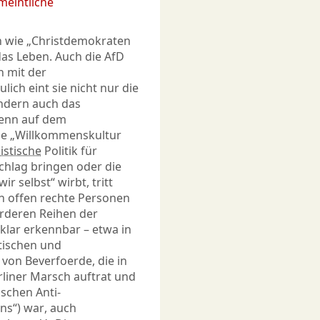
meintliche
n wie „Christdemokraten
das Leben. Auch die AfD
h mit der
ch eint sie nicht nur die
ndern auch das
Wenn auf dem
ne „Willkommenskultur
istische
Politik für
chlag bringen oder die
 selbst“ wirbt, tritt
n offen rechte Personen
rderen Reihen der
klar erkennbar – etwa in
tischen und
 von Beverfoerde, die in
liner Marsch auftrat und
schen Anti-
ns“) war, auch