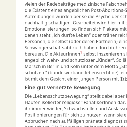
vielen der Redebeiträge medizinische Falschbe
die Existenz eines angeblichen Post-Abortions-
Abtreibungen würden per se die Psyche der s
nachhaltig schädigen. Gearbeitet wird hier mit 
Emotionalisierungen, so finden sich Plakate mi
denen steht „Ich durfte Leben“ oder tränenrei
Personen, die selbst (oder deren Partnerin) ein
Schwangerschaftsabbruch haben durchführen la
1
bereuen. Die AkteurInnen
selbst inszenieren s
angeblich wehr- und schutzloser „Kinder“. So lä
Marsch in Berlin und Köln unter dem Motto „St
schützen.“ (bundesverband-lebensrecht.de), ei
ist mit dem Gesicht einer jungen Person mit
Tr
Eine gut vernetzte Bewegung
Die „Lebensschutzbewegung“ stellt dabei aber
Haufen isolierter religiöser FanatikerInnen dar,
ihr immer wieder, Schwachstellen und Auslassu
Positionierungen für sich zu nutzen, wenn sie et
Abbrüchen nach auffälligen pränataldiagnosti