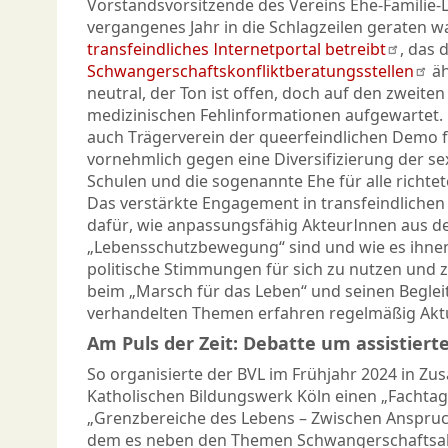
Vorstandsvorsitzende des Vereins Ehe-Familie-L
vergangenes Jahr in die Schlagzeilen geraten war
transfeindliches Internetportal betreibt
, das 
Schwangerschaftskonfliktberatungsstellen
äh
neutral, der Ton ist offen, doch auf den zweiten 
medizinischen Fehlinformationen aufgewartet. E
auch Trägerverein der queerfeindlichen Demo für
vornehmlich gegen eine Diversifizierung der se
Schulen und die sogenannte Ehe für alle richtet
Das verstärkte Engagement in transfeindlichen D
dafür, wie anpassungsfähig AkteurInnen aus 
„Lebensschutzbewegung“ sind und wie es ihnen 
politische Stimmungen für sich zu nutzen und z
beim „Marsch für das Leben“ und seinen Beglei
verhandelten Themen erfahren regelmäßig Akt
Am Puls der Zeit: Debatte um assistier
So organisierte der BVL im Frühjahr 2024 in Z
Katholischen Bildungswerk Köln einen „Fachtag
„Grenzbereiche des Lebens – Zwischen Anspruch
dem es neben den Themen Schwangerschaftsab