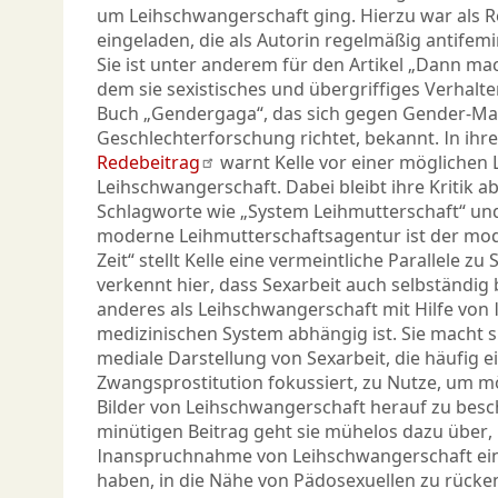
um Leihschwangerschaft ging. Hierzu war als Re
eingeladen, die als Autorin regelmäßig antifemin
Sie ist unter anderem für den Artikel „Dann mac
dem sie sexistisches und übergriffiges Verhalt
Buch „Gendergaga“, das sich gegen Gender-M
Geschlechterforschung richtet, bekannt. In ih
Redebeitrag
warnt Kelle vor einer möglichen 
Leihschwangerschaft. Dabei bleibt ihre Kritik 
Schlagworte wie „System Leihmutterschaft“ und
moderne Leihmutterschaftsagentur ist der mod
Zeit“ stellt Kelle eine vermeintliche Parallele zu 
verkennt hier, dass Sexarbeit auch selbständig
anderes als Leihschwangerschaft mit Hilfe von 
medizinischen System abhängig ist. Sie macht s
mediale Darstellung von Sexarbeit, die häufig e
Zwangsprostitution fokussiert, zu Nutze, um 
Bilder von Leihschwangerschaft herauf zu besc
minütigen Beitrag geht sie mühelos dazu über,
Inanspruchnahme von Leihschwangerschaft ein
haben, in die Nähe von Pädosexuellen zu rücken