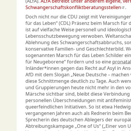
(ALfA).
ALfA betreibt unter anderem eigene, ver
Schwangerschaftskonfliktberatungsstellen
.
Doch nicht nur die CDU zeigt mit Vereinigunge
für das Leben“ (CDL) Präsenz beim Marsch für 
ist auf vielfache Weise personell und ideologisc
Lebensschutzbewegung verwoben. Weltanschauli
Ablehnung des Schwangerschaftsabbruchs, so
konservative Familien- und Geschlechterbild. 
sogenannten Marsch für das Leben Schilder ei
für Neugeborene“ fordern und so eine
pronatal
Inländer*innen gegen das Recht auf Asyl in Ans
AfD mit dem Slogan „Neue Deutsche – machen wir
diese Schnittmenge deutlich zu Tage. Auch wen
und Gruppierungen heute nicht mehr in den vo
Märsche sichtbar sind, bleibt diese Verbindung 
personellen Überschneidungen mit antifeminis
queerfeindlichen Initiativen. So ist etwa Hedwig
vergangenen Jahren auch als Rednerin beim Ber
Sprecherin des deutschen Ablegers der europäi
Abtreibungskampage „One of Us“ („Einer von U