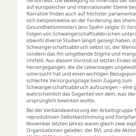
hervorhebt. Die Bewegung ist innerhalb der deu
auf europäischer und internationaler Ebene bes
Narrative finden auch auf höchster parlamenta
sich beispielsweise an der Forderung des ehem
Gesundheitsministers Jens Spahn zeigte: Er for
Folgen von Schwangerschaftsabbrüchen unters
obwohl diverse Studien längst gezeigt haben, d
Schwangerschaftsabbruch selbst ist, der Mensc
sondern das ihn umgebende Stigma und mange
Umfeld. Aus diesem Vorstoß ist letzten Endes d
hervorgegangen, die die Lebenslagen ungewol
untersucht hat und einen wichtigen Bezugspunkt
schlechte Versorgungslage beim Zugang zum
Schwangerschaftsabbruch aufzuzeigen – eine
wahrscheinlich das Gegenteil von dem, was der
ursprünglich bewirken wollte.
Bei der Verbändeanhörung der Arbeitsgruppe 
reproduktiven Selbstbestimmung und Fortpfla
November letzten Jahres waren gleich zwei expl
Organisationen geladen: der BVL und die Aktion