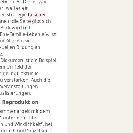
eben e.V.. Dieser war
, weil er ein
der Strategie
falscher
nelt: die Seite gibt sich
Blick wird mit
he-Familie-Leben e.V. ist
 Alle, die sich
xuellen Bildung an
e.
iskursen ist ein Beispiel
dem Umfeld der
gelingt, aktuelle
u verstärken. Auch die
tveranstaltungen
ualisierungen.
te Reproduktion
usammenarbeit mit dem
“ unter dem Titel
 und Wirklichkeit“, bei
bruch und Suizid auch