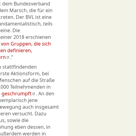
mit dem Bundesverband
dem Marsch, die für ein
reten. Der BVL ist eine
undamentalistisch, teils
eine. Die
 einer 2018 erschienen
l von Gruppen, die sich
en definieren,
ern
.“
n stattfindenden
rste Aktionsform, bei
Menschen auf die Straße
5.000 Teilnehmenden in
0 geschrumpft
. An den
xemplarisch jene
e Bewegung auch insgesamt
ieren versucht. Dazu
us, sowie die
hung eben dessen, in
 Außerdem werden in