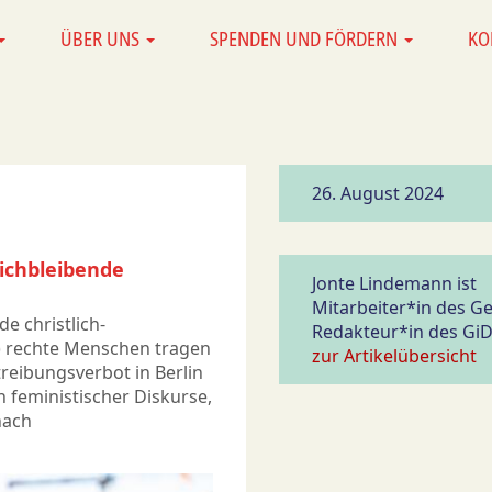
ÜBER UNS
SPENDEN UND FÖRDERN
KO
26. August 2024
ichbleibende
Jonte Lindemann ist
Mitarbeiter*in des G
e christlich-
Redakteur*in des GiD
) rechte Menschen tragen
zur Artikelübersicht
reibungsverbot in Berlin
n feministischer Diskurse,
nach