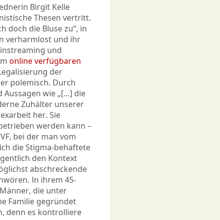
dnerin Birgit Kelle
istische Thesen vertritt.
h doch die Bluse zu“, in
en verharmlost und ihr
ainstreaming und
rem
online verfügbaren
Legalisierung der
aber polemisch. Durch
 Aussagen wie „[…] die
erne Zuhälter unserer
Sexarbeit her. Sie
 betrieben werden kann –
IVF, bei der man vom
ich die Stigma-behaftete
igentlich den Kontext
möglichst abschreckende
hwören. In ihrem 45-
 Männer, die unter
e Familie gegründet
, denn es kontrolliere