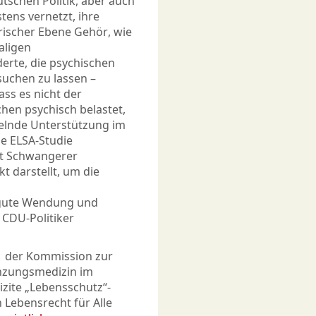
tschen Politik, aber auch
tens vernetzt, ihre
rischer Ebene Gehör, wie
aligen
derte, die psychischen
uchen zu lassen –
ass es nicht der
hen psychisch belastet,
lnde Unterstützung im
ie ELSA-Studie
lt Schwangerer
 darstellt, um die
 gute Wendung und
 CDU-Politiker
1 der Kommission zur
nzungsmedizin im
izite „Lebensschutz“-
 Lebensrecht für Alle