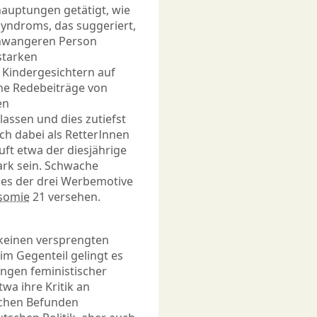
hauptungen getätigt, wie
Syndroms, das suggeriert,
chwangeren Person
starken
t Kindergesichtern auf
che Redebeiträge von
en
ssen und dies zutiefst
ich dabei als RetterInnen
uft etwa der diesjährige
ark sein. Schwache
nes der drei Werbemotive
isomie
21 versehen.
 keinen versprengten
 im Gegenteil gelingt es
ngen feministischer
wa ihre Kritik an
schen Befunden