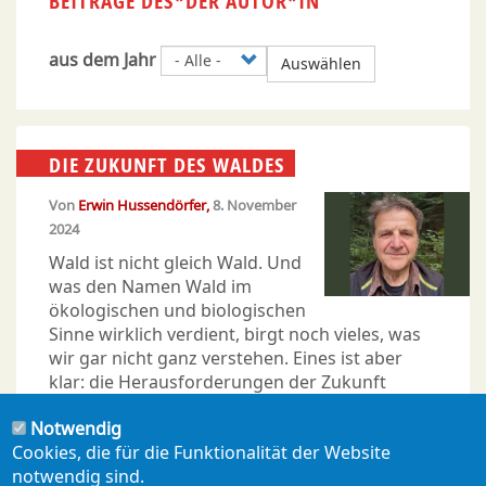
BEITRÄGE DES*DER AUTOR*IN
aus dem Jahr
Auswählen
DIE ZUKUNFT DES WALDES
Von
Erwin Hussendörfer
8. November
2024
Wald ist nicht gleich Wald. Und
was den Namen Wald im
ökologischen und biologischen
Sinne wirklich verdient, birgt noch vieles, was
wir gar nicht ganz verstehen. Eines ist aber
klar: die Herausforderungen der Zukunft
werden weder durch gentechnische
Notwendig
Änderungen eines Merkmals gemeistert, noch
Cookies, die für die Funktionalität der Website
durch die Übertragung landwirtschaftlicher
notwendig sind.
Praktiken auf die Waldnutzung.