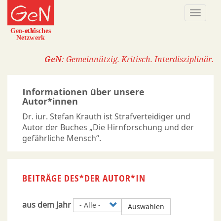
Direkt
Naviga
zum
aktivi
Inhalt
GeN
: Gemeinnützig. Kritisch. Interdisziplinär.
Informationen über unsere
Autor*innen
Dr. iur. Stefan Krauth ist Strafverteidiger und
Autor der Buches „Die Hirnforschung und der
gefährliche Mensch“.
BEITRÄGE DES*DER AUTOR*IN
aus dem Jahr
Auswählen