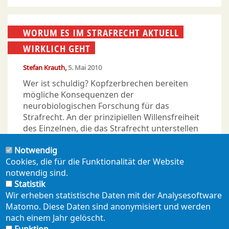
WORUM ES IM STRAFRECHT AKTUELL
WIRKLICH GEHT
Stefan Krauth
5. Mai 2010
Wer ist schuldig? Kopfzerbrechen bereiten
mögliche Konsequenzen der
neurobiologischen Forschung für das
Strafrecht. An der prinzipiellen Willensfreiheit
des Einzelnen, die das Strafrecht unterstellen
muss, wie manche meinen, rütteln diese
Notwendig
Entwicklungen allerdings nicht - so der
Cookies, die für die Funktionalität der Website
Strafverteidiger
Stefan Krauth
in seinem
notwendig sind.
Kommentar.
Statistik
Wir erheben statistische Daten mit der Analysesoftware
Matomo. Diese Daten sind anonymisiert und werden
nach einem Jahr gelöscht.