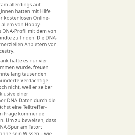
am allerdings auf
nnen hatten mit Hilfe
er kostenlosen Online-
r allem von Hobby-
s DNA-Profil mit dem von
ndte zu finden. Die DNA-
rziellen Anbietern von
estry.
ank hätte es nur vier
nommen wurde, freuen
zehnte lang tausenden
hunderte Verdächtige
h nicht, weil er selber
lusive einer
er DNA-Daten durch die
chst eine Teiltreffer-
in Frage kommende
ln. Um zu beweisen, dass
 DNA-Spur am Tatort
ohne sein Wissen – wie