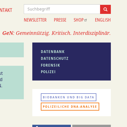
Suche
NTAKT
Suche
NEWSLETTER
PRESSE
SHOP
ENGLISH
Information
GeN
: Gemeinnützig. Kritisch. Interdisziplinär.
DATENBANK
DATENSCHUTZ
FORENSIK
POLIZEI
st
nd
N.
BIOBANKEN UND BIG DATA
POLIZEILICHE DNA-ANALYSE