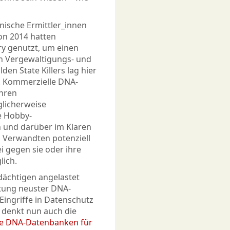
anische Ermittler_innen
on 2014 hatten
ry genutzt, um einen
en Vergewaltigungs- und
den State Killers lag hier
. Kommerzielle DNA-
ihren
licherweise
le Hobby-
 und darüber im Klaren
n Verwandten potenziell
 gegen sie oder ihre
lich.
dächtigen angelastet
rtung neuster DNA-
ingriffe in Datenschutz
 denkt nun auch die
e DNA-Datenbanken für