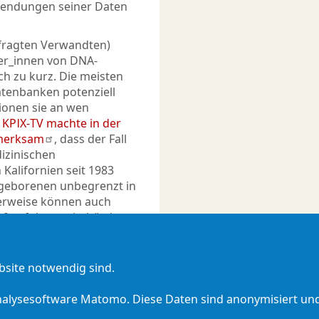
wendungen seiner Daten
efragten Verwandten)
zer_innen von DNA-
ch zu kurz. Die meisten
atenbanken potenziell
onen sie an wen
KPIX-TV machte in der
fmerksam
, dass der Fall
izinischen
Kalifornien seit 1983
ugeborenen unbegrenzt in
erweise können auch
rafverfolgungsbehörden
ebsite notwendig sind.
Analysesoftware Matomo. Diese Daten sind anonymisiert un