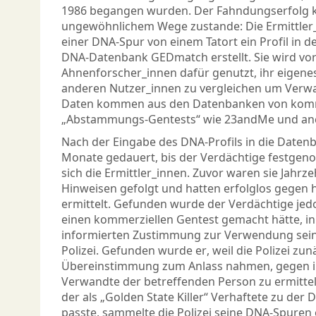
1986 begangen wurden. Der Fahndungserfolg k
ungewöhnlichem Wege zustande: Die Ermittler_i
einer DNA-Spur von einem Tatort ein Profil in d
DNA-Datenbank GEDmatch erstellt. Sie wird vo
Ahnenforscher_innen dafür genutzt, ihr eigene
anderen Nutzer_innen zu vergleichen um Verwa
Daten kommen aus den Datenbanken von komme
„Abstammungs-Gentests“ wie 23andMe und anc
Nach der Eingabe des DNA-Profils in die Datenb
Monate gedauert, bis der Verdächtige festge
sich die Ermittler_innen. Zuvor waren sie Jahr
Hinweisen gefolgt und hatten erfolglos gegen 
ermittelt. Gefunden wurde der Verdächtige jedoc
einen kommerziellen Gentest gemacht hätte, ink
informierten Zustimmung zur Verwendung sein
Polizei. Gefunden wurde er, weil die Polizei zunä
Übereinstimmung zum Anlass nahmen, gegen 
Verwandte der betreffenden Person zu ermitte
der als „Golden State Killer“ Verhaftete zu der
passte, sammelte die Polizei seine DNA-Spuren 