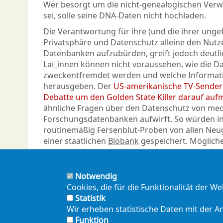
Wer besorgt um die nicht-genealogischen Ver
sei, solle seine DNA-Daten nicht hochladen.
Die Verantwortung für ihre (und die ihrer ung
Privatsphäre und Datenschutz alleine den Nut
Datenbanken aufzubürden, greift jedoch deutli
Lai_innen können nicht voraussehen, wie die D
zweckentfremdet werden und welche Informati
herausgeben. Der
US-amerikanische TV-Sender 
Debatte um den Golden State Killer darauf au
ähnliche Fragen über den Datenschutz von med
Forschungsdatenbanken aufwirft. So würden in 
routinemäßig Fersenblut-Proben von allen Ne
einer staatlichen
Biobank
gespeichert. Möglich
derartige Datensammlungen zukünftig von St
genutzt werden.
Notwendig
Cookies, die für die Funktionalität der W
Statistik
Wir erheben statistische Daten mit der 
Funktion