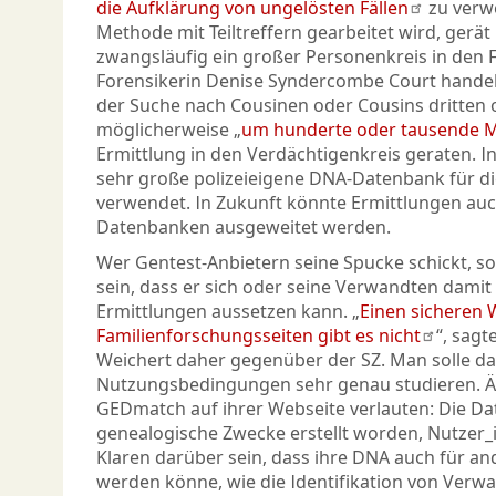
die Aufklärung von ungelösten Fällen
zu verw
Methode mit Teiltreffern gearbeitet wird, gerät
zwangsläufig ein großer Personenkreis in den F
Forensikerin Denise Syndercombe Court handele
der Suche nach Cousinen oder Cousins dritten 
möglicherweise „
um hunderte oder tausende 
Ermittlung in den Verdächtigenkreis geraten. I
sehr große polizeieigene DNA-Datenbank für die
verwendet. In Zukunft könnte Ermittlungen auc
Datenbanken ausgeweitet werden.
Wer Gentest-Anbietern seine Spucke schickt, sol
sein, dass er sich oder seine Verwandten damit 
Ermittlungen aussetzen kann. „
Einen sicheren 
Familienforschungsseiten gibt es nicht
“, sagt
Weichert daher gegenüber der SZ. Man solle da
Nutzungsbedingungen sehr genau studieren. Äh
GEDmatch auf ihrer Webseite verlauten: Die Da
genealogische Zwecke erstellt worden, Nutzer_i
Klaren darüber sein, dass ihre DNA auch für a
werden könne, wie die Identifikation von Verwa