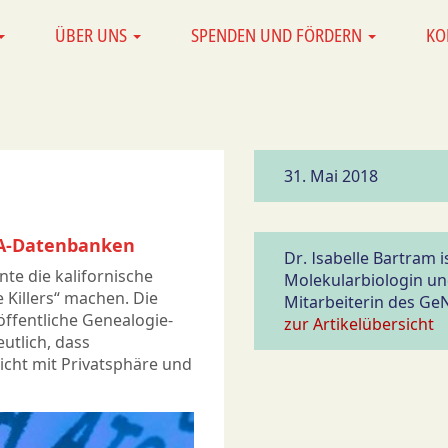
ÜBER UNS
SPENDEN UND FÖRDERN
KO
31. Mai 2018
NA-Datenbanken
Dr. Isabelle Bartram i
te die kalifornische
Molekularbiologin u
e Killers“ machen. Die
Mitarbeiterin des Ge
öffentliche Genealogie-
zur Artikelübersicht
utlich, dass
cht mit Privatsphäre und