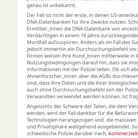
genau ist unbekannt.
Der Fall ist nicht der erste, in denen US-amerik
DNA-Datenbanken für ihre Zwecke nutzen. Sch
Ermittler_innen die DNA-Datenbank von ancest
Verdächtigen in einem 18 Jahre zurückliegend
Mordfall aufzuspüren. Anders als im Fall des Gol
jedoch immerhin ein Durchsuchungsbefehl vor
Firmen weisen ihre Kund_innen mittlerweile in 
Nutzungsbedingungen darauf hin, dass sie mög
Informationen mit der Polizei teilen. Ob sich al
Ahnenforscher_innen aber die AGBs durchlesen
sind, dass ihre Daten und die ihrer biologische
auch ohne Durchsuchungsbefehl von der Polizei
Verwandten verwendet werden können, ist frag
Angesichts der Schwere der Taten, die dem Ver
werden, wird der Fall dankbar für die Befürwo
Technologien herangezogen und die massiven E
und Privatsphäre weitgehend ausgeblendet. So
schwedische Polizei darüber nach,
kommerziell