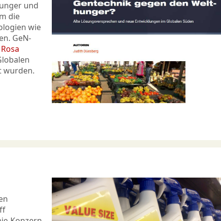
Hunger und
m die
ologien wie
sen. GeN-
e Rosa
Globalen
t wurden.
ten
ff
mie-Konzern