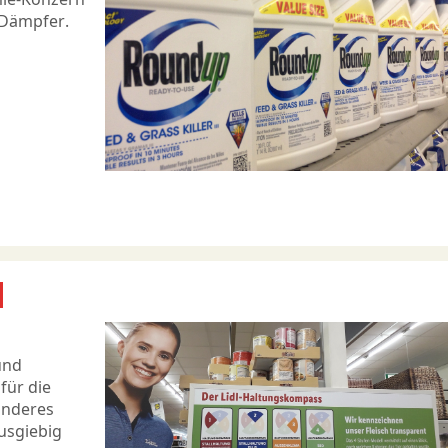
 Dämpfer.
und
ür die
anderes
usgiebig