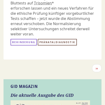
Bluttests auf
Trisomien
*
erforschen lassen und ein neues Verfahren für
die ethische Prüfung künftiger vorgeburtlicher
Tests schaffen – jetzt wurde die Abstimmung
erneut verschoben. Die Normalisierung
selektiver Untersuchungen schreitet derweil
weiter voran.
BEHINDERUNG
PRÄNATALDIAGNOSTIK
Seitennummerierung
Näch
››
Seite
GID MAGAZIN
Die aktuelle Ausgabe des GID