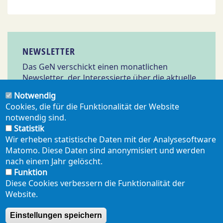
NEWSLETTER
Das GeN verschickt einen monatlichen
Newsletter, der Interessierte über die aktuelle
Arbeit des GeN und relevante Meldungen aus
Notwendig
Wissenschaft und Politik informiert.
Cookies, die für die Funktionalität der Website
notwendig sind.
Statistik
Abonnieren
Wir erheben statistische Daten mit der Analysesoftware
Matomo. Diese Daten sind anonymisiert und werden
nach einem Jahr gelöscht.
Funktion
Diese Cookies verbessern die Funktionalität der
Website.
NEWSLETTER
PRESSE
SHOP
ENGLISH
Einstellungen speichern
Footer